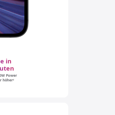
e in
uten
20W Power
r höher
Siehe rechtliche Hinweise.
◊