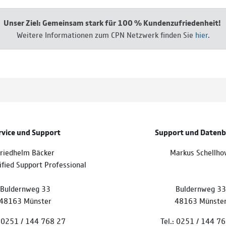
Unser Ziel: Gemeinsam stark für 100 % Kundenzufriedenheit!
Weitere Informationen zum CPN Netzwerk finden Sie
hier
.
rvice und Support
Support und Daten
riedhelm Bäcker
Markus Schellho
ified Support Professional
Buldernweg 33
Buldernweg 33
48163 Münster
48163 Münste
: 0251 / 144 768 27
Tel.: 0251 / 144 7