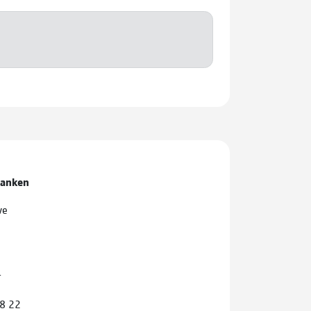
banken
ve
r
68 22