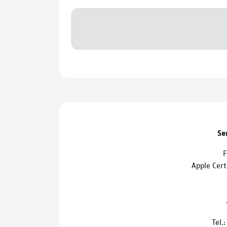
Se
F
Apple Cert
Tel.