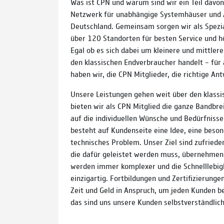
Was ist CPN und warum sind wir ein Teil davon
Netzwerk für unabhängige Systemhäuser und A
Deutschland. Gemeinsam sorgen wir als Spezia
über 120 Standorten für besten Service und h
Egal ob es sich dabei um kleinere und mittle
den klassischen Endverbraucher handelt – für
haben wir, die CPN Mitglieder, die richtige Ant
Unsere Leistungen gehen weit über den klassi
bieten wir als CPN Mitglied die ganze Bandbr
auf die individuellen Wünsche und Bedürfnisse
besteht auf Kundenseite eine Idee, eine beso
technisches Problem. Unser Ziel sind zufriede
die dafür geleistet werden muss, übernehmen
werden immer komplexer und die Schnelllebigk
einzigartig. Fortbildungen und Zertifizierunge
Zeit und Geld in Anspruch, um jeden Kunden b
das sind uns unsere Kunden selbstverständlich