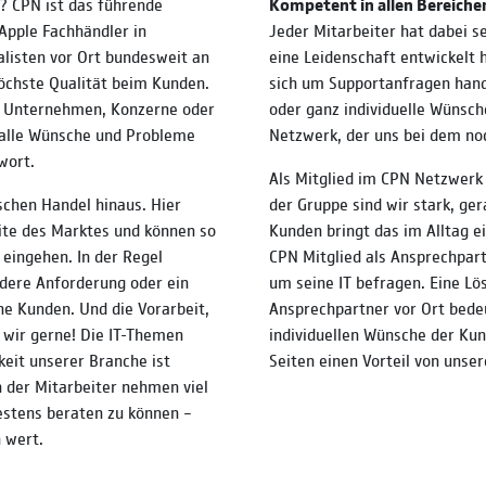
? CPN ist das führende
Kompetent in allen Bereiche
pple Fachhändler in
Jeder Mitarbeiter hat dabei se
listen vor Ort bundesweit an
eine Leidenschaft entwickelt 
öchste Qualität beim Kunden.
sich um Supportanfragen hand
re Unternehmen, Konzerne oder
oder ganz individuelle Wünsch
 alle Wünsche und Probleme
Netzwerk, der uns bei dem no
wort.
Als Mitglied im CPN Netzwerk k
schen Handel hinaus. Hier
der Gruppe sind wir stark, ge
eite des Marktes und können so
Kunden bringt das im Alltag e
 eingehen. In der Regel
CPN Mitglied als Ansprechpart
ndere Anforderung oder ein
um seine IT befragen. Eine Lösu
ne Kunden. Und die Vorarbeit,
Ansprechpartner vor Ort bedeu
 wir gerne! Die IT-Themen
individuellen Wünsche der Kun
eit unserer Branche ist
Seiten einen Vorteil von unse
n der Mitarbeiter nehmen viel
estens beraten zu können –
 wert.