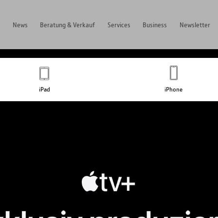
s
News
Beratung & Verkauf
Services
Business
Newsletter
iPad
iPhone