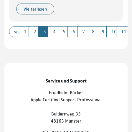
Weiterlesen
vorherige
1
2
3
4
5
6
7
8
9
10
11
Service und Support
Friedhelm Bäcker
Apple Certified Support Professional
Buldernweg 33
48163 Münster